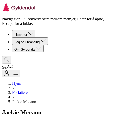
Navigasjon: Pil høyre/venstre mellom menyer, Enter for å åpne,
Escape for å lukke.
Litteratur
Fag og utdanning
Om Gyldendal
Søk
Hjem
Forfattere
Jackie Mccann
Jackie Mccann