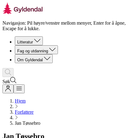
Navigasjon: Pil høyre/venstre mellom menyer, Enter for å åpne,
Escape for å lukke.
Litteratur
Fag og utdanning
Om Gyldendal
Søk
Hjem
Forfattere
Jan Tøssebro
Jan Tøssebro