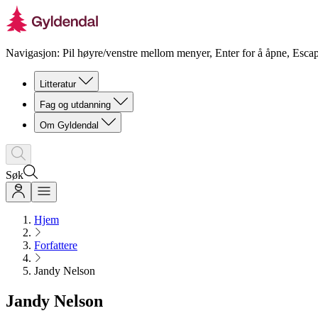
Navigasjon: Pil høyre/venstre mellom menyer, Enter for å åpne, Escap
Litteratur
Fag og utdanning
Om Gyldendal
Søk
Hjem
Forfattere
Jandy Nelson
Jandy Nelson