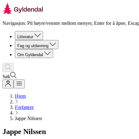
Navigasjon: Pil høyre/venstre mellom menyer, Enter for å åpne, Escap
Litteratur
Fag og utdanning
Om Gyldendal
Søk
Hjem
Forfattere
Jappe Nilssen
Jappe Nilssen