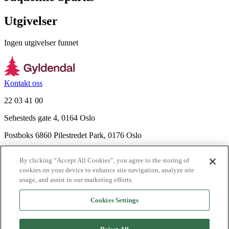
Utgivelser
Ingen utgivelser funnet
Kontakt oss
22 03 41 00
Sehesteds gate 4, 0164 Oslo
Postboks 6860 Pilestredet Park, 0176 Oslo
Finn frem
By clicking “Accept All Cookies”, you agree to the storing of
Nyhetsbrev
cookies on your device to enhance site navigation, analyze site
Ledige stillinger
usage, and assist in our marketing efforts.
Send inn manus
Cookies Settings
Om Gyldendal
Support