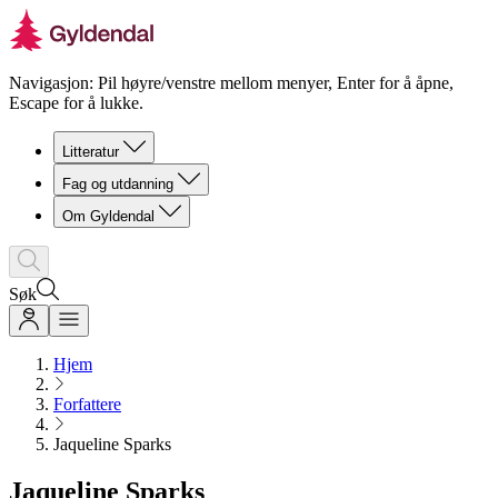
Navigasjon: Pil høyre/venstre mellom menyer, Enter for å åpne,
Escape for å lukke.
Litteratur
Fag og utdanning
Om Gyldendal
Søk
Hjem
Forfattere
Jaqueline Sparks
Jaqueline Sparks