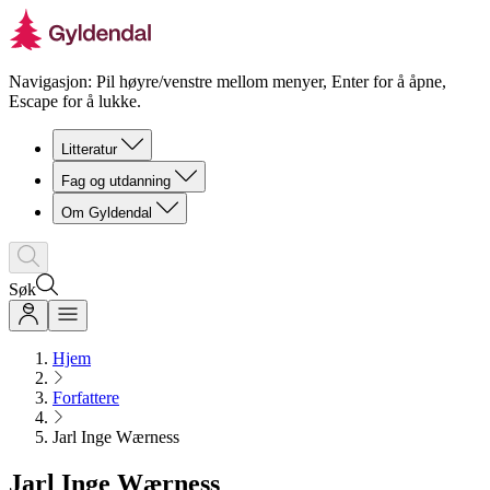
Navigasjon: Pil høyre/venstre mellom menyer, Enter for å åpne,
Escape for å lukke.
Litteratur
Fag og utdanning
Om Gyldendal
Søk
Hjem
Forfattere
Jarl Inge Wærness
Jarl Inge Wærness