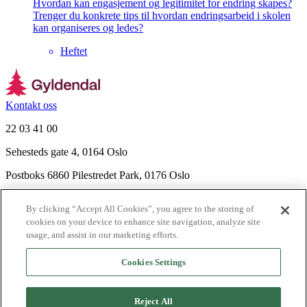
Hvordan kan engasjement og legitimitet for endring skapes?
Trenger du konkrete tips til hvordan endringsarbeid i skolen
kan organiseres og ledes?
Heftet
Kontakt oss
22 03 41 00
Sehesteds gate 4, 0164 Oslo
Postboks 6860 Pilestredet Park, 0176 Oslo
Finn frem
By clicking “Accept All Cookies”, you agree to the storing of
Nyhetsbrev
cookies on your device to enhance site navigation, analyze site
Ledige stillinger
usage, and assist in our marketing efforts.
Send inn manus
Cookies Settings
Om Gyldendal
Support
Reject All
Presse