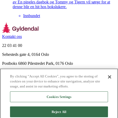
av En pingles dagbok og Tommy og Tigern vil sørge for at
denne blir en hit hos bokslukere.
Innbundet
Kontakt oss
22 03 41 00
Sehesteds gate 4, 0164 Oslo
Postboks 6860 Pilestredet Park, 0176 Oslo
Finn frem
By clicking “Accept All Cookies”, you agree to the storing of
Nyhetsbrev
cookies on your device to enhance site navigation, analyze site
Ledige stillinger
usage, and assist in our marketing efforts.
Send inn manus
Cookies Settings
Om Gyldendal
Support
Reject All
Presse