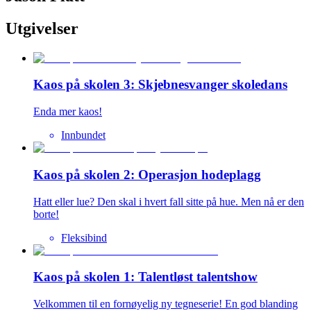
Utgivelser
Kaos på skolen 3: Skjebnesvanger skoledans
Enda mer kaos!
Innbundet
Kaos på skolen 2: Operasjon hodeplagg
Hatt eller lue? Den skal i hvert fall sitte på hue. Men nå er den
borte!
Fleksibind
Kaos på skolen 1: Talentløst talentshow
Velkommen til en fornøyelig ny tegneserie! En god blanding