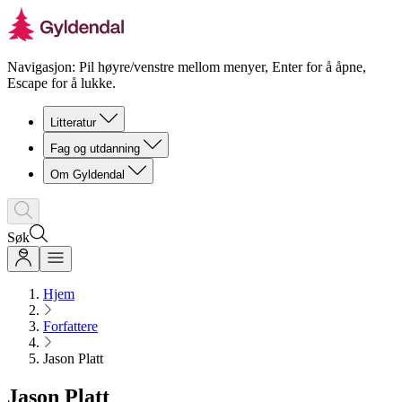
Navigasjon: Pil høyre/venstre mellom menyer, Enter for å åpne,
Escape for å lukke.
Litteratur
Fag og utdanning
Om Gyldendal
Søk
Hjem
Forfattere
Jason Platt
Jason Platt