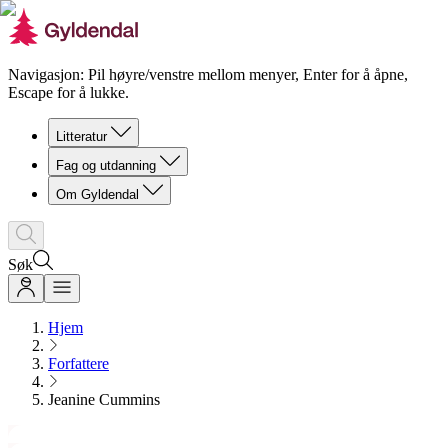
Navigasjon: Pil høyre/venstre mellom menyer, Enter for å åpne,
Escape for å lukke.
Litteratur
Fag og utdanning
Om Gyldendal
Søk
Hjem
Forfattere
Jeanine Cummins