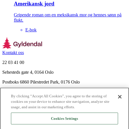
Amerikansk jord
Gripende roman om en meksikansk mor og hennes sønn på
flukt.
E-bok
Kontakt oss
22 03 41 00
Sehesteds gate 4, 0164 Oslo
Postboks 6860 Pilestredet Park, 0176 Oslo
Finn frem
By clicking “Accept All Cookies”, you agree to the storing of
Nyhetsbrev
cookies on your device to enhance site navigation, analyze site
Ledige stillinger
usage, and assist in our marketing efforts.
Send inn manus
Cookies Settings
Om Gyldendal