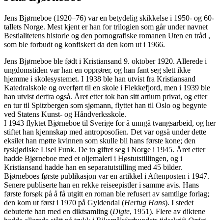
Jens Bjørneboe (1920–76) var en betydelig skikkelse i 1950- og 60-
tallets Norge. Mest kjent er han for trilogien som går under navnet
Bestialitetens historie og den pornografiske romanen Uten en tråd ,
som ble forbudt og konfiskert da den kom ut i 1966.
Jens Bjørneboe ble født i Kristiansand 9. oktober 1920. Allerede i
ungdomstiden var han en opprører, og han fant seg slett ikke
hjemme i skolesystemet. I 1938 ble han utvist fra Kristiansand
Katedralskole og overført til en skole i Flekkefjord, men i 1939 ble
han utvist derfra også. Året etter tok han sitt artium privat, og etter
en tur til Spitzbergen som sjømann, flyttet han til Oslo og begynte
ved Statens Kunst- og Håndverksskole.
I 1943 flyktet Bjørneboe til Sverige for å unngå tvangsarbeid, og her
stiftet han kjennskap med antroposofien. Det var også under dette
eksilet han møtte kvinnen som skulle bli hans første kone; den
tyskjødiske Lisel Funk. De to giftet seg i Norge i 1945. Året etter
hadde Bjørneboe med et oljemaleri i Høstutstillingen, og i
Kristiansand hadde han en separatutstilling med 45 bilder.
Bjørneboes første publikasjon var en artikkel i Aftenposten i 1947.
Senere publiserte han en rekke reiseepistler i samme avis. Hans
første forsøk på å få utgitt en roman ble refusert av samtlige forlag;
den kom ut først i 1970 på Gyldendal (
Hertug Hans
). I stedet
debuterte han med en diktsamling (
Digte
, 1951). Flere av diktene