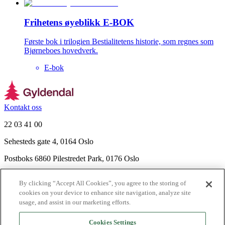
Frihetens øyeblikk E-BOK
Første bok i trilogien Bestialitetens historie, som regnes som
Bjørneboes hovedverk.
E-bok
Kontakt oss
22 03 41 00
Sehesteds gate 4, 0164 Oslo
Postboks 6860 Pilestredet Park, 0176 Oslo
Finn frem
By clicking “Accept All Cookies”, you agree to the storing of
Nyhetsbrev
cookies on your device to enhance site navigation, analyze site
Ledige stillinger
usage, and assist in our marketing efforts.
Send inn manus
Cookies Settings