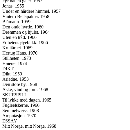
Før hanen galer. 1952
Jonas. 1955
Under en hårdere himmel. 1957
Vinter i Bellapalma. 1958
Blåmann. 1959
Den onde hyrde. 1960
Drømmen og hjulet. 1964
Uten en tråd. 1966
Frihetens øyeblikk. 1966
Kruttårnet. 1969
Hertug Hans. 1970
Stillheten. 1973
Haiene. 1974
DIKT
Dikt. 1959
Ariadne. 1953
Den store by. 1958
Aske, vind og jord. 1968
SKUESPILL
Til lykke med dagen. 1965
Fugleelskerne. 1966
Semmelweiss. 1968
Amputasjon. 1970
ESSAY
Mitt Norge, mitt Norge. 1968