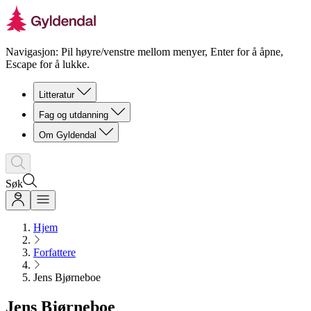
Navigasjon: Pil høyre/venstre mellom menyer, Enter for å åpne,
Escape for å lukke.
Litteratur
Fag og utdanning
Om Gyldendal
Søk
Hjem
Forfattere
Jens Bjørneboe
Jens Bjørneboe