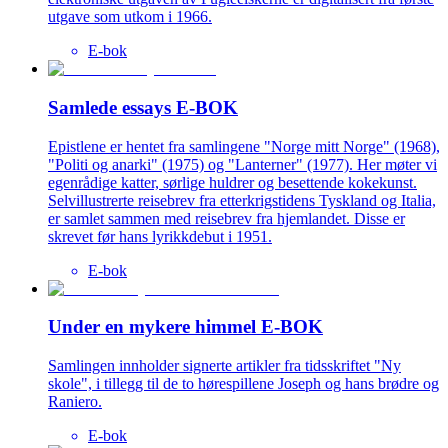
utgave som utkom i 1966.
E-bok
Samlede essays E-BOK
Epistlene er hentet fra samlingene "Norge mitt Norge" (1968),
"Politi og anarki" (1975) og "Lanterner" (1977). Her møter vi
egenrådige katter, sørlige huldrer og besettende kokekunst.
Selvillustrerte reisebrev fra etterkrigstidens Tyskland og Italia,
er samlet sammen med reisebrev fra hjemlandet. Disse er
skrevet før hans lyrikkdebut i 1951.
E-bok
Under en mykere himmel E-BOK
Samlingen innholder signerte artikler fra tidsskriftet "Ny
skole", i tillegg til de to hørespillene Joseph og hans brødre og
Raniero.
E-bok