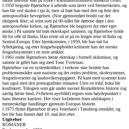
hadde allerede stått på trykk i Riksmålsforbundets tidsskrift
Ordet
.
I 1950 begynte Bjørneboe å arbeide som lærer ved Steinerskolen, og
han ble ved skolen i sju år, men så brøt han med den og hele den
antroposofiske bevegelsen. (Noe gjennomført brudd var det
riktignok ikke; så seint som på 60-tallet ble døtrene døpt i den
antroposofiske kirken, og Bjørneboe ble begravet der etter eget
ønske.) På samme tid brøt ekteskapet sammen, og Bjørneboe tydde
litt for ofte til flaska. Han reiste nå ut på en lengre reise til Italia og
Sentral-Europa. Etter hjemkomsten, i 1959, ble han tatt for
fyllekjøring, og etter fengselsoppholdet kritiserte han det norske
fengselssystemet i en serie artikler.
I 1961 endte Bjørneboes første ekteskap i formell skilsmisse, og
samme år giftet han seg med Tone Tveteraas.
Bjørneboe var en systemkritiker; i verkene sine berørte han
problemområder som nazisme og det ondes problem, skolesystemet,
fengselsvesenet og landssvikeroppgjøret. På kant med systemet kom
han også med den pornografiske romanen
Uten en tråd
; boka ble
konfiskert. Trilogien som går under navnet
Bestialitetens historie
(og
særlig første bind,
Frihetens øyeblikk
) regnes som høydepunktet i
hans litterære karriere. Her viser forfatteren fram ondskapen i
menneskelige handlinger gjennom Europas historie.
I 1975 flyttet Bjørneboe til øya Veierland i Tønsberg-området, og
her ble han funnet død 10. mai året etter.
Utgivelser
ROMANER