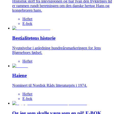
Historisk stoff fra inkvisisjonen og tsar Ivan den frykteliges tid
er rammen rundt beretningen om den danske hertug Hans og
kongebroren hans.
Heftet
E-bok
Bestialitetens historie
Nyutgivelse i anledning hundreårsmarkeringen for Jens
Bjørneboes fødsel.
Heftet
Haiene
Nominert til Nordisk Råds litteraturpris i 1974.
Heftet
E-bok
Og jeg som skulle være som en pil! E-BOK