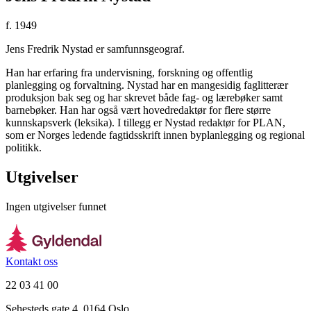
f. 1949
Jens Fredrik Nystad er samfunnsgeograf.
Han har erfaring fra undervisning, forskning og offentlig
planlegging og forvaltning. Nystad har en mangesidig faglitterær
produksjon bak seg og har skrevet både fag- og lærebøker samt
barnebøker. Han har også vært hovedredaktør for flere større
kunnskapsverk (leksika). I tillegg er Nystad redaktør for PLAN,
som er Norges ledende fagtidsskrift innen byplanlegging og regional
politikk.
Utgivelser
Ingen utgivelser funnet
Kontakt oss
22 03 41 00
Sehesteds gate 4, 0164 Oslo