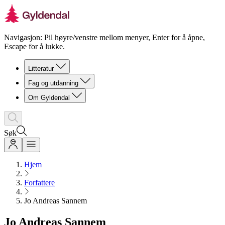
Navigasjon: Pil høyre/venstre mellom menyer, Enter for å åpne,
Escape for å lukke.
Litteratur
Fag og utdanning
Om Gyldendal
Søk
Hjem
Forfattere
Jo Andreas Sannem
Jo Andreas Sannem