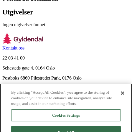
Utgivelser
Ingen utgivelser funnet
Kontakt oss
22 03 41 00
Sehesteds gate 4, 0164 Oslo
Postboks 6860 Pilestredet Park, 0176 Oslo
Finn frem
By clicking “Accept All Cookies”, you agree to the storing of
Nyhetsbrev
cookies on your device to enhance site navigation, analyze site
Ledige stillinger
usage, and assist in our marketing efforts.
Send inn manus
Cookies Settings
Om Gyldendal
Support