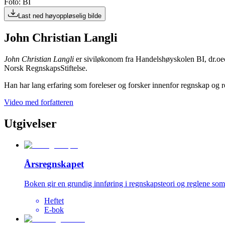
Foto: BI
Last ned høyoppløselig bilde
John Christian Langli
John Christian Langli
er siviløkonom fra Handelshøyskolen BI, dr.oec
Norsk RegnskapsStiftelse.
Han har lang erfaring som foreleser og forsker innenfor regnskap og re
Video med forfatteren
Utgivelser
Årsregnskapet
Boken gir en grundig innføring i regnskapsteori og reglene som 
Heftet
E-bok