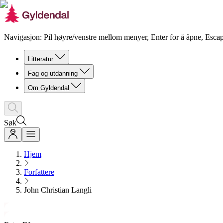
Navigasjon: Pil høyre/venstre mellom menyer, Enter for å åpne, Escap
Litteratur
Fag og utdanning
Om Gyldendal
Søk
Hjem
Forfattere
John Christian Langli