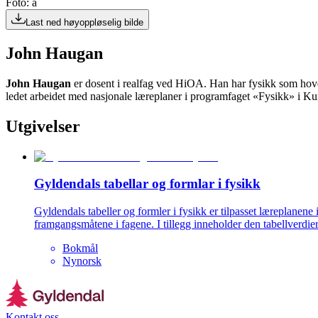
Foto: a
Last ned høyoppløselig bilde
John Haugan
John Haugan
er dosent i realfag ved HiOA. Han har fysikk som hove
ledet arbeidet med nasjonale læreplaner i programfaget «Fysikk» i Kun
Utgivelser
Gyldendals tabellar og formlar i fysikk
Gyldendals tabeller og formler i fysikk er tilpasset læreplanene 
framgangsmåtene i fagene. I tillegg inneholder den tabellverdier 
Bokmål
Nynorsk
Kontakt oss