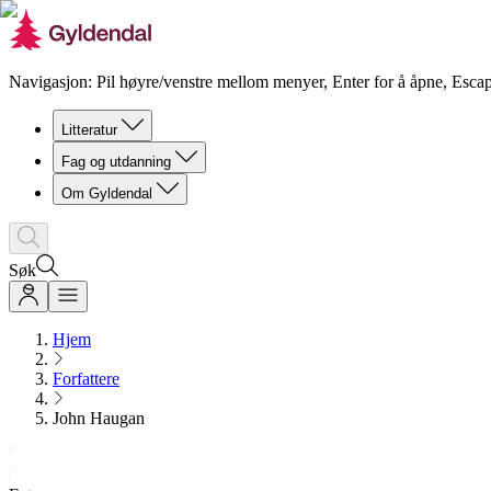
Navigasjon: Pil høyre/venstre mellom menyer, Enter for å åpne, Escap
Litteratur
Fag og utdanning
Om Gyldendal
Søk
Hjem
Forfattere
John Haugan