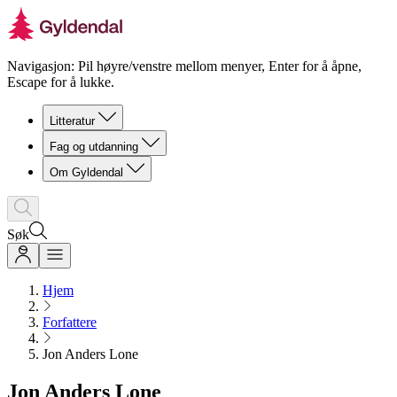
Navigasjon: Pil høyre/venstre mellom menyer, Enter for å åpne,
Escape for å lukke.
Litteratur
Fag og utdanning
Om Gyldendal
Søk
Hjem
Forfattere
Jon Anders Lone
Jon Anders Lone