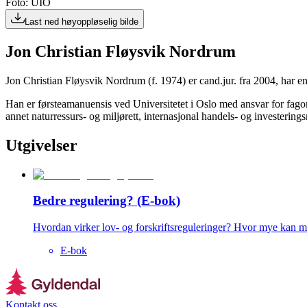
Foto: UIO
Last ned høyoppløselig bilde
Jon Christian Fløysvik Nordrum
Jon Christian Fløysvik Nordrum (f. 1974) er cand.jur. fra 2004, har e
Han er førsteamanuensis ved Universitetet i Oslo med ansvar for fagom
annet naturressurs- og miljørett, internasjonal handels- og investering
Utgivelser
Bedre regulering? (E-bok)
Hvordan virker lov- og forskriftsreguleringer? Hvor mye kan m
E-bok
Kontakt oss