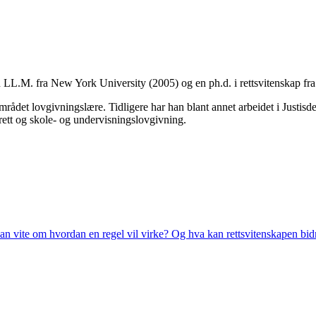
n LL.M. fra New York University (2005) og en ph.d. i rettsvitenskap fr
rådet lovgivningslære. Tidligere har han blant annet arbeidet i Justisd
srett og skole- og undervisningslovgivning.
an vite om hvordan en regel vil virke? Og hva kan rettsvitenskapen bi