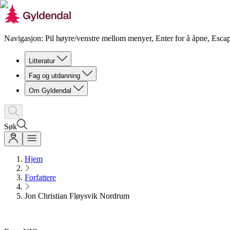
Navigasjon: Pil høyre/venstre mellom menyer, Enter for å åpne, Escap
Litteratur
Fag og utdanning
Om Gyldendal
Søk
Hjem
Forfattere
Jon Christian Fløysvik Nordrum