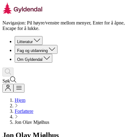
Navigasjon: Pil høyre/venstre mellom menyer, Enter for å åpne,
Escape for å lukke.
Litteratur
Fag og utdanning
Om Gyldendal
Søk
Hjem
Forfattere
Jon Olav Mjølhus
Jon Olav Mjølhus