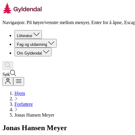
Navigasjon: Pil høyre/venstre mellom menyer, Enter for å åpne, Escap
Litteratur
Fag og utdanning
Om Gyldendal
Søk
Hjem
Forfattere
Jonas Hansen Meyer
Jonas Hansen Meyer