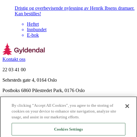
Dristig og overbevisende nylesning av Henrik Ibsens dramaer.
Kan bestilles!
Heftet
Innbundet
E-bok
Kontakt oss
22 03 41 00
Sehesteds gate 4, 0164 Oslo
Postboks 6860 Pilestredet Park, 0176 Oslo
Finn frem
By clicking “Accept All Cookies”, you agree to the storing of
Nyhetsbrev
cookies on your device to enhance site navigation, analyze site
Ledige stillinger
usage, and assist in our marketing efforts.
Send inn manus
Cookies Settings
Om Gyldendal