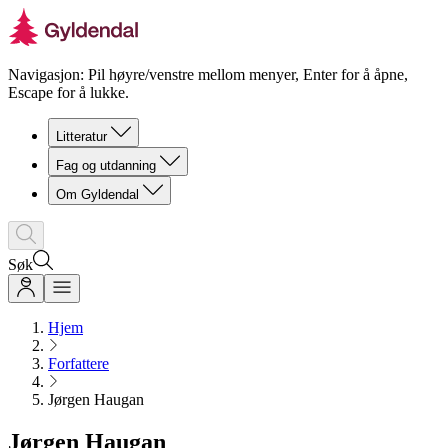
Navigasjon: Pil høyre/venstre mellom menyer, Enter for å åpne,
Escape for å lukke.
Litteratur
Fag og utdanning
Om Gyldendal
Søk
Hjem
Forfattere
Jørgen Haugan
Jørgen Haugan