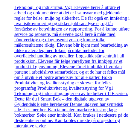
Teknologi- og industrifag, Vg1 Elevene lærer å utføre et
arbeid og dokumentere at det er i samsvar med gjeldende
regler for helse, miljø og sikkerhet. De får også en innføring i
hva risikovurdering og sikker-jobb-analyse er, og får
forståelse av betydningen av rapportering. For å kunne utføre
service og reparere, må elevene også lære å måle med
håndverktøy og diagnoseutstyr – og kunne tolke
måleresultatene riktig. Elevene blir kjent med bearbeiding av
ulike materialer, med fokus på ulike metoder for
overflatebehandling av metaller. Logistikk står sentralt i all
produksjon. Elevene får følge vareflyten fra innkjøp av et
produkt til gjenvinning. Elevene får et innblikk i hvordan
partene i arbeidslivet samarbeider, og at de har et felles mål
om å utvikle et bedre arbeidsliv for alle parter. Boka
Produktivitet og kvalitetsstyring er skrevet for felles
programfag Produktivitet og kvalitetsstyring for Vg1
Teknologi- og industrifag, og er en av tre bøker i TIF-serien.
Dette får du i Smart Bok – den digitale utgaven av
Gyldendals kjente lærebøker Denne utgaven har syntetisk
tale. Les mer her. Kan ta notater, markere tekst og lage
bokmerker. Søke etter innhold. Kan brukes i nettlesere på de
fleste enheter online. Kan kobles direkte på projektor og
interaktive tavler.