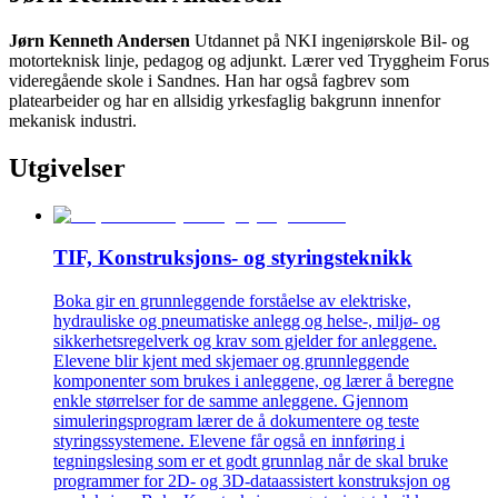
Jørn Kenneth Andersen
Utdannet på NKI ingeniørskole Bil- og
motorteknisk linje, pedagog og adjunkt. Lærer ved Tryggheim Forus
videregående skole i Sandnes. Han har også fagbrev som
platearbeider og har en allsidig yrkesfaglig bakgrunn innenfor
mekanisk industri.
Utgivelser
TIF, Konstruksjons- og styringsteknikk
Boka gir en grunnleggende forståelse av elektriske,
hydrauliske og pneumatiske anlegg og helse-, miljø- og
sikkerhetsregelverk og krav som gjelder for anleggene.
Elevene blir kjent med skjemaer og grunnleggende
komponenter som brukes i anleggene, og lærer å beregne
enkle størrelser for de samme anleggene. Gjennom
simuleringsprogram lærer de å dokumentere og teste
styringssystemene. Elevene får også en innføring i
tegningslesing som er et godt grunnlag når de skal bruke
programmer for 2D- og 3D-dataassistert konstruksjon og