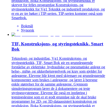
produksjon. Boka Konstruksjons- og styringsteknikk er
skrevet for felles programfag Konstruksjons- og
styringsteknikk for Vg1 Teknikk og industriell produksjon, og
er en av tre bøker i TIP-serien. TIP-serien kommer også som
Smartbok.
Bokmål
Nynorsk
TIF, Konstruksjons- og styringsteknikk, Smart
Bok
Teknologi- og industrifag, Vg1 Konstruksjons- og
styringsteknikk, TIF, Smart Bok gir en grunnleggende
forståelse av elektriske, hydrauliske og pneumatiske anlegg og
helse-, miljø- og sikkerhetsregelverk og krav som gjelder for
anleggene. Elevene blir kjent med skjemaer og grunnleggende
komponenter som brukes i anleggene, og lærer å beregne
enkle størrelser for de samme anleggene. Gjennom
simuleringsprogram lærer de å dokumentere og teste
styringssystemene. Elevene får også en innføring i
tegningslesing som er et godt grunnlag når de skal bruke
programmer for 2D- og 3D-dataassistert konstruksjon og
produksjon. Boka Konstruksjons- og styringsteknikk er