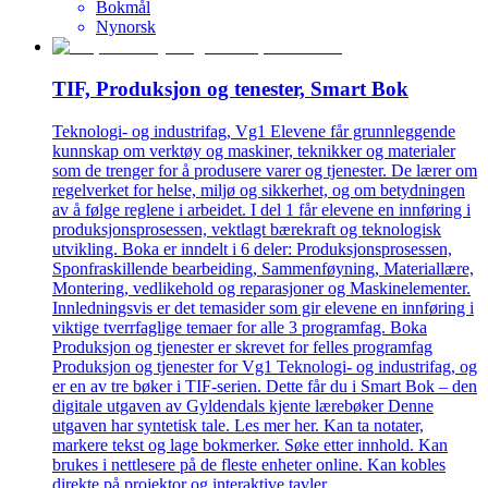
Bokmål
Nynorsk
TIF, Produksjon og tenester, Smart Bok
Teknologi- og industrifag, Vg1 Elevene får grunnleggende
kunnskap om verktøy og maskiner, teknikker og materialer
som de trenger for å produsere varer og tjenester. De lærer om
regelverket for helse, miljø og sikkerhet, og om betydningen
av å følge reglene i arbeidet. I del 1 får elevene en innføring i
produksjonsprosessen, vektlagt bærekraft og teknologisk
utvikling. Boka er inndelt i 6 deler: Produksjonsprosessen,
Sponfraskillende bearbeiding, Sammenføyning, Materiallære,
Montering, vedlikehold og reparasjoner og Maskinelementer.
Innledningsvis er det temasider som gir elevene en innføring i
viktige tverrfaglige temaer for alle 3 programfag. Boka
Produksjon og tjenester er skrevet for felles programfag
Produksjon og tjenester for Vg1 Teknologi- og industrifag, og
er en av tre bøker i TIF-serien. Dette får du i Smart Bok – den
digitale utgaven av Gyldendals kjente lærebøker Denne
utgaven har syntetisk tale. Les mer her. Kan ta notater,
markere tekst og lage bokmerker. Søke etter innhold. Kan
brukes i nettlesere på de fleste enheter online. Kan kobles
direkte på projektor og interaktive tavler.