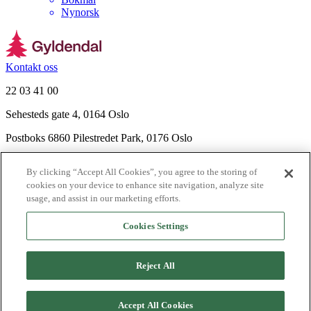
Nynorsk
Kontakt oss
22 03 41 00
Sehesteds gate 4, 0164 Oslo
Postboks 6860 Pilestredet Park, 0176 Oslo
Finn frem
By clicking “Accept All Cookies”, you agree to the storing of
Nyhetsbrev
cookies on your device to enhance site navigation, analyze site
Ledige stillinger
usage, and assist in our marketing efforts.
Send inn manus
Cookies Settings
Om Gyldendal
Support
Reject All
Presse
Agency
Accept All Cookies
©
2026
Gyldendal