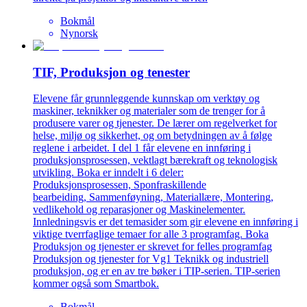
Bokmål
Nynorsk
TIF, Produksjon og tenester
Elevene får grunnleggende kunnskap om verktøy og
maskiner, teknikker og materialer som de trenger for å
produsere varer og tjenester. De lærer om regelverket for
helse, miljø og sikkerhet, og om betydningen av å følge
reglene i arbeidet. I del 1 får elevene en innføring i
produksjonsprosessen, vektlagt bærekraft og teknologisk
utvikling. Boka er inndelt i 6 deler:
Produksjonsprosessen, Sponfraskillende
bearbeiding, Sammenføyning, Materiallære, Montering,
vedlikehold og reparasjoner og Maskinelementer.
Innledningsvis er det temasider som gir elevene en innføring i
viktige tverrfaglige temaer for alle 3 programfag. Boka
Produksjon og tjenester er skrevet for felles programfag
Produksjon og tjenester for Vg1 Teknikk og industriell
produksjon, og er en av tre bøker i TIP-serien. TIP-serien
kommer også som Smartbok.
Bokmål