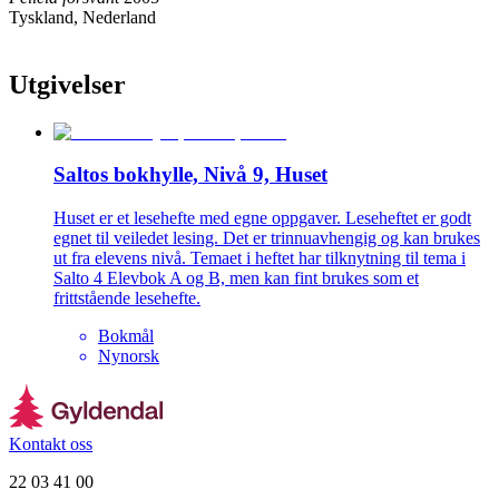
Tyskland, Nederland
Utgivelser
Saltos bokhylle, Nivå 9, Huset
Huset er et lesehefte med egne oppgaver. Leseheftet er godt
egnet til veiledet lesing. Det er trinnuavhengig og kan brukes
ut fra elevens nivå. Temaet i heftet har tilknytning til tema i
Salto 4 Elevbok A og B, men kan fint brukes som et
frittstående lesehefte.
Bokmål
Nynorsk
Kontakt oss
22 03 41 00