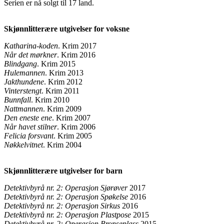
Serien er nå solgt til 17 land.
Skjønnlitterære utgivelser for voksne
Katharina-koden
. Krim 2017
Når det mørkner
. Krim 2016
Blindgang
. Krim 2015
Hulemannen
. Krim 2013
Jakthundene
. Krim 2012
Vinterstengt
. Krim 2011
Bunnfall
. Krim 2010
Nattmannen
. Krim 2009
Den eneste ene
. Krim 2007
Når havet stilner
. Krim 2006
Felicia forsvant
. Krim 2005
Nøkkelvitnet
. Krim 2004
Skjønnlitterære utgivelser for barn
Detektivbyrå nr. 2: Operasjon Sjørøver
2017
Detektivbyrå nr. 2: Operasjon Spøkelse
2016
Detektivbyrå nr. 2: Operasjon Sirkus
2016
Detektivbyrå nr. 2: Operasjon Plastpose
2015
Detektivbyrå nr. 2
: Operasjon Bronseplass
2015