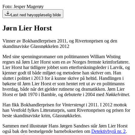
Foto: Jesper Magerøy
Last ned høyoppløselig bilde
Jørn Lier Horst
Vinner av Bokhandlerprisen 2011, og Rivertonprisen og den
skandinaviske Glassnøkkelen 2012
Med sine spenningsromaner om politimannen William Wisting
regnes nå Jørn Lier Horst som en av Norges fremste krimforfattere.
Lier Horst har tidligere jobbet som etterforskningsleder i Larvik, og
kjenner godt til både miljøet og metodene han skriver om. Han
sluttet i politiet i 2013 for å kunne skrive på heltid. Handlingen i
bøkene til Jørn Lier Horst er som hentet rett ut av en politimanns
hverdag, både når det gjelder rutinene og dramatikken. Jørn Lier
Horst er født 1970 i Bamble, og debuterte i 2004 med
Nøkkelvitnet
.
Han fikk Bokhandlerprisen for
Vinterstengt
i 2011. I 2012 mottok
han Vestfold fylkes Litteraturpris, samt Rivertonprisen og prisen for
beste skandinaviske krim, Glassnøkkelen.
Sammen med illustratør Hans Jørgen Sandnes står Jørn Lier Horst
også bak den bestselgende barnebokserien om
Detektivbyrå nr. 2
.