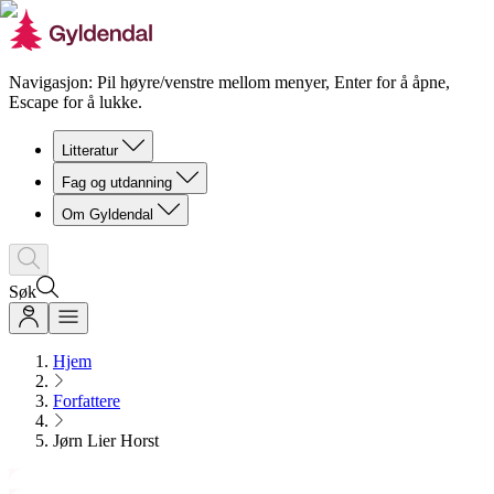
Navigasjon: Pil høyre/venstre mellom menyer, Enter for å åpne,
Escape for å lukke.
Litteratur
Fag og utdanning
Om Gyldendal
Søk
Hjem
Forfattere
Jørn Lier Horst