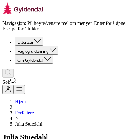
Navigasjon: Pil høyre/venstre mellom menyer, Enter for å åpne,
Escape for å lukke.
Litteratur
Fag og utdanning
Om Gyldendal
Søk
Hjem
Forfattere
Julia Stuedahl
Julia Stuedahl