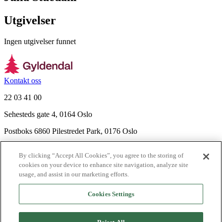
Utgivelser
Ingen utgivelser funnet
Kontakt oss
22 03 41 00
Sehesteds gate 4, 0164 Oslo
Postboks 6860 Pilestredet Park, 0176 Oslo
Finn frem
By clicking “Accept All Cookies”, you agree to the storing of
Nyhetsbrev
cookies on your device to enhance site navigation, analyze site
Ledige stillinger
usage, and assist in our marketing efforts.
Send inn manus
Cookies Settings
Om Gyldendal
Support