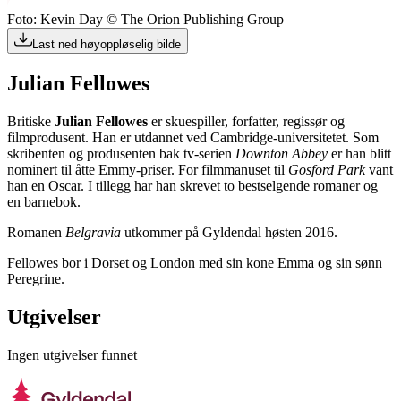
Foto: Kevin Day © The Orion Publishing Group
Last ned høyoppløselig bilde
Julian Fellowes
Britiske
Julian Fellowes
er skuespiller, forfatter, regissør og
filmprodusent. Han er utdannet ved Cambridge-universitetet. Som
skribenten og produsenten bak tv-serien
Downton Abbey
er han blitt
nominert til åtte Emmy-priser. For filmmanuset til
Gosford Park
vant
han en Oscar. I tillegg har han skrevet to bestselgende romaner og
en barnebok.
Romanen
Belgravia
utkommer på Gyldendal høsten 2016.
Fellowes bor i Dorset og London med sin kone Emma og sin sønn
Peregrine.
Utgivelser
Ingen utgivelser funnet