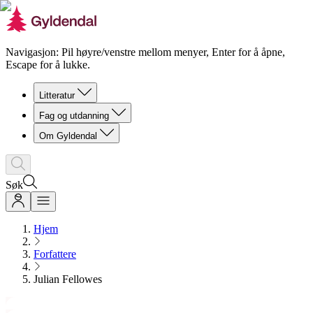
Navigasjon: Pil høyre/venstre mellom menyer, Enter for å åpne,
Escape for å lukke.
Litteratur
Fag og utdanning
Om Gyldendal
Søk
Hjem
Forfattere
Julian Fellowes