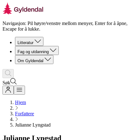
Navigasjon: Pil høyre/venstre mellom menyer, Enter for å åpne,
Escape for å lukke.
Litteratur
Fag og utdanning
Om Gyldendal
Søk
Hjem
Forfattere
Julianne Lyngstad
Julianne Lyngstad