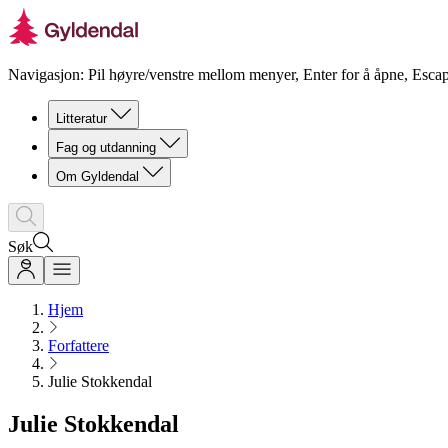
Navigasjon: Pil høyre/venstre mellom menyer, Enter for å åpne, Escap
Litteratur
Fag og utdanning
Om Gyldendal
Søk
Hjem
Forfattere
Julie Stokkendal
Julie Stokkendal