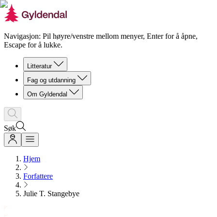
Navigasjon: Pil høyre/venstre mellom menyer, Enter for å åpne,
Escape for å lukke.
Litteratur
Fag og utdanning
Om Gyldendal
Søk
Hjem
Forfattere
Julie T. Stangebye