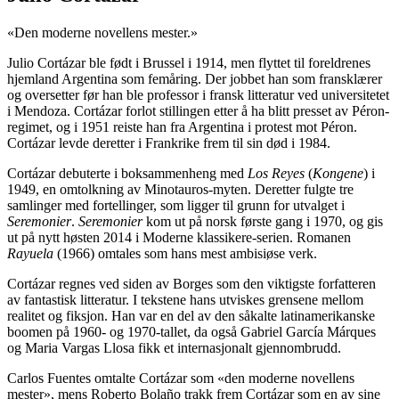
«Den moderne novellens mester.»
Julio Cortázar ble født i Brussel i 1914, men flyttet til foreldrenes
hjemland Argentina som femåring. Der jobbet han som fransklærer
og oversetter før han ble professor i fransk litteratur ved universitetet
i Mendoza. Cortázar forlot stillingen etter å ha blitt presset av Péron-
regimet, og i 1951 reiste han fra Argentina i protest mot Péron.
Cortázar levde deretter i Frankrike frem til sin død i 1984.
Cortázar debuterte i boksammenheng med
Los Reyes
(
Kongene
) i
1949, en omtolkning av Minotauros-myten. Deretter fulgte tre
samlinger med fortellinger, som ligger til grunn for utvalget i
Seremonier
.
Seremonier
kom ut på norsk første gang i 1970, og gis
ut på nytt høsten 2014 i Moderne klassikere-serien. Romanen
Rayuela
(1966) omtales som hans mest ambisiøse verk.
Cortázar regnes ved siden av Borges som den viktigste forfatteren
av fantastisk litteratur. I tekstene hans utviskes grensene mellom
realitet og fiksjon. Han var en del av den såkalte latinamerikanske
boomen på 1960- og 1970-tallet, da også Gabriel García Márques
og Maria Vargas Llosa fikk et internasjonalt gjennombrudd.
Carlos Fuentes omtalte Cortázar som «den moderne novellens
mester», mens Roberto Bolaño trakk frem Cortázar som en av sine