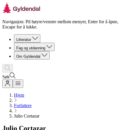
Navigasjon: Pil høyre/venstre mellom menyer, Enter for å åpne,
Escape for å lukke.
Litteratur
Fag og utdanning
Om Gyldendal
Søk
Hjem
Forfattere
Julio Cortazar
Julio Cortazar