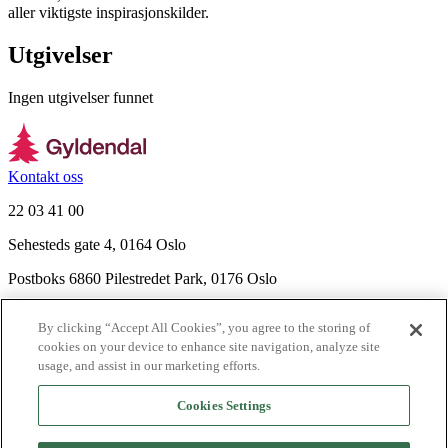
aller viktigste inspirasjonskilder.
Utgivelser
Ingen utgivelser funnet
Kontakt oss
22 03 41 00
Sehesteds gate 4, 0164 Oslo
Postboks 6860 Pilestredet Park, 0176 Oslo
Finn frem
By clicking “Accept All Cookies”, you agree to the storing of
Nyhetsbrev
cookies on your device to enhance site navigation, analyze site
Ledige stillinger
usage, and assist in our marketing efforts.
Send inn manus
Cookies Settings
Om Gyldendal