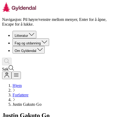
Navigasjon: Pil høyre/venstre mellom menyer, Enter for å åpne,
Escape for å lukke.
Litteratur
Fag og utdanning
Om Gyldendal
Søk
Hjem
Forfattere
Justin Gakuto Go
Justin Gakuto Go