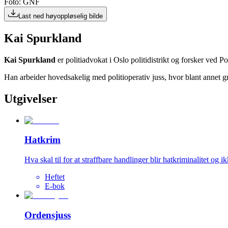
Foto: GNF
Last ned høyoppløselig bilde
Kai Spurkland
Kai Spurkland
er politiadvokat i Oslo politidistrikt og forsker ved P
Han arbeider hovedsakelig med politioperativ juss, hvor blant annet g
Utgivelser
Hatkrim
Hva skal til for at straffbare handlinger blir hatkriminalitet og i
Heftet
E-bok
Ordensjuss