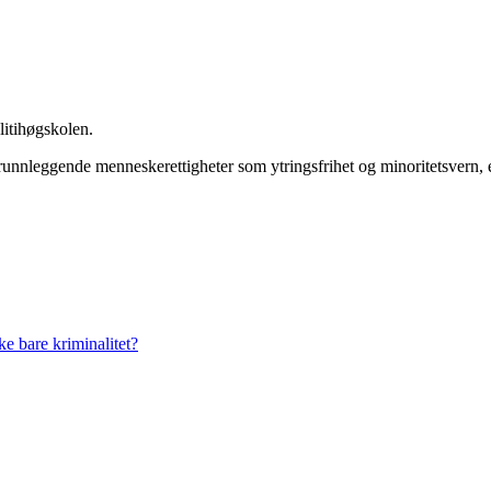
olitihøgskolen.
runnleggende menneskerettigheter som ytringsfrihet og minoritetsvern, er
kke bare kriminalitet?