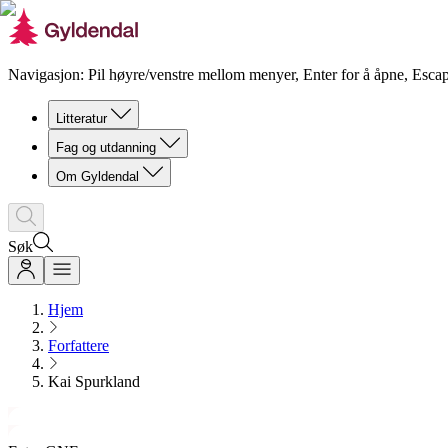
Navigasjon: Pil høyre/venstre mellom menyer, Enter for å åpne, Escap
Litteratur
Fag og utdanning
Om Gyldendal
Søk
Hjem
Forfattere
Kai Spurkland