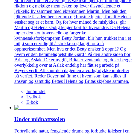
Som rederfrue i et av Bergens vakreste hjem, er hun omgitt av
rikdom og mektige mennesker, og lever tilsynelatende et
lykkelig liv sammen med ektemannen Martin. Men bak den
glitrende fasaden hersker uro og brustne hjerter, for alt Helena
ønsker seg er et barn. Og for hver måned de mislykkes, glir
Martin og Helena stadig lenger bort fra hverandre. Da Helena
møter den kontroversielle og fargerike
kvinnesaksforkjemperen Betty Jordan, blir hun trukket inn i et
miljø som er villig til å strekke seg langt for å få
oppmerksomhet. Men hva er det Betty ønsker å oppnå? Og
hvem er den hemmelighetsfulle Gard? På den andre siden bor
Brita og Aslak. De er nygift, Brita er ventende, og de er begge
overlykkelig over at Aslak endelig har fått seg arbeid på
Beyers verft. Alt snur den dagen en alvorlig ulykke inntreffer
på verftet. Reder Beyer må finne ut hvem som kan stilles til
ansvar, og samtidig flettes Helena og Britas skjebne sammen.
Innbundet
Lydbok
E-bok
Under midnattssolen
Fortryllende natur, fengslende drama og forbudte følelser i en