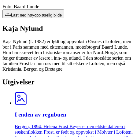
Foto: Baard Lunde
Last ned høyoppløselig bilde
Kaja Nylund
Kaja Nylund (f. 1982) er født og oppvokst i Ørsnes i Lofoten, men
bor i Paris sammen med ektemannen, motefotograf Baard Lunde.
Hun har skrevet fem historiske romanserier fra Nord-Norge, som
fenger titusener av lesere i inn- og utland. I den storslåtte serien om
familien Frost tar hun oss med til sitt elskede Lofoten, men også
Kristiania, Bergen og Bretagne.
Utgivelser
I enden av regnbuen
Bergen, 1894: Helena Frost Beyer er den eldste datteren i
søskenflokken Frost, er født og oppvokst i Molvær i Lofoten.