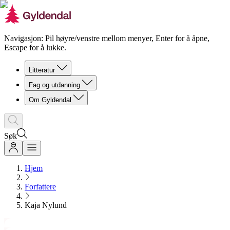
Navigasjon: Pil høyre/venstre mellom menyer, Enter for å åpne,
Escape for å lukke.
Litteratur
Fag og utdanning
Om Gyldendal
Søk
Hjem
Forfattere
Kaja Nylund