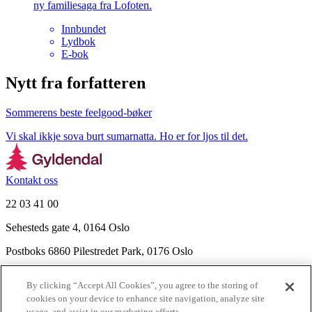
ny familiesaga fra Lofoten.
Innbundet
Lydbok
E-bok
Nytt fra forfatteren
Sommerens beste feelgood-bøker
Vi skal ikkje sova burt sumarnatta. Ho er for ljos til det.
Kontakt oss
22 03 41 00
Sehesteds gate 4, 0164 Oslo
Postboks 6860 Pilestredet Park, 0176 Oslo
Finn frem
By clicking “Accept All Cookies”, you agree to the storing of
Nyhetsbrev
cookies on your device to enhance site navigation, analyze site
Ledige stillinger
usage, and assist in our marketing efforts.