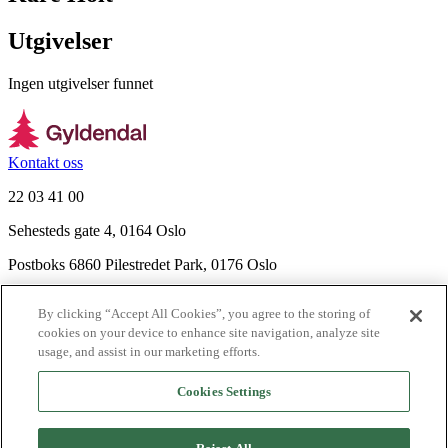
Utgivelser
Ingen utgivelser funnet
Kontakt oss
22 03 41 00
Sehesteds gate 4, 0164 Oslo
Postboks 6860 Pilestredet Park, 0176 Oslo
Finn frem
By clicking “Accept All Cookies”, you agree to the storing of
Nyhetsbrev
cookies on your device to enhance site navigation, analyze site
Ledige stillinger
usage, and assist in our marketing efforts.
Send inn manus
Cookies Settings
Om Gyldendal
Support