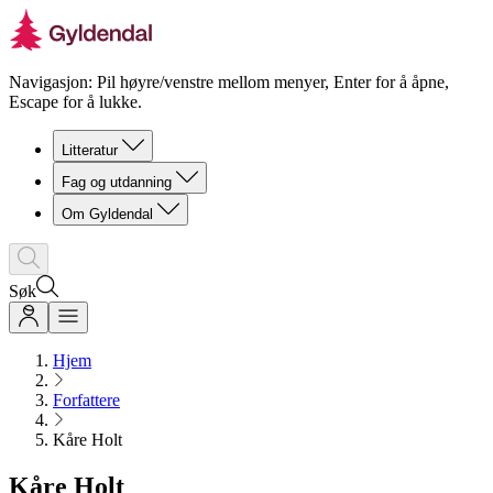
Navigasjon: Pil høyre/venstre mellom menyer, Enter for å åpne,
Escape for å lukke.
Litteratur
Fag og utdanning
Om Gyldendal
Søk
Hjem
Forfattere
Kåre Holt
Kåre Holt