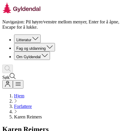
Navigasjon: Pil høyre/venstre mellom menyer, Enter for å åpne,
Escape for å lukke.
Litteratur
Fag og utdanning
Om Gyldendal
Søk
Hjem
Forfattere
Karen Reimers
Karen Reimers