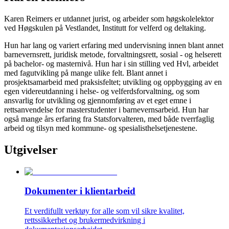
Karen Reimers er utdannet jurist, og arbeider som høgskolelektor
ved Høgskulen på Vestlandet, Institutt for velferd og deltaking.
Hun har lang og variert erfaring med undervisning innen blant annet
barnevernsrett, juridisk metode, forvaltningsrett, sosial - og helserett
på bachelor- og masternivå. Hun har i sin stilling ved Hvl, arbeidet
med fagutvikling på mange ulike felt. Blant annet i
prosjektsamarbeid med praksisfeltet; utvikling og oppbygging av en
egen videreutdanning i helse- og velferdsforvaltning, og som
ansvarlig for utvikling og gjennomføring av et eget emne i
rettsanvendelse for masterstudenter i barnevernsarbeid. Hun har
også mange års erfaring fra Statsforvalteren, med både tverrfaglig
arbeid og tilsyn med kommune- og spesialisthelsetjenestene.
Utgivelser
Dokumenter i klientarbeid
Et verdifullt verktøy for alle som vil sikre kvalitet,
rettssikkerhet og brukermedvirkning i