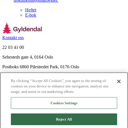
dokumentasjonsarbeidet.
Heftet
E-bok
Kontakt oss
22 03 41 00
Sehesteds gate 4, 0164 Oslo
Postboks 6860 Pilestredet Park, 0176 Oslo
Finn frem
By clicking “Accept All Cookies”, you agree to the storing of
Nyhetsbrev
cookies on your device to enhance site navigation, analyze site
Ledige stillinger
usage, and assist in our marketing efforts.
Send inn manus
Cookies Settings
Om Gyldendal
Support
Reject All
Presse
Agency