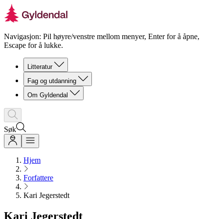
Navigasjon: Pil høyre/venstre mellom menyer, Enter for å åpne,
Escape for å lukke.
Litteratur
Fag og utdanning
Om Gyldendal
Søk
Hjem
Forfattere
Kari Jegerstedt
Kari Jegerstedt