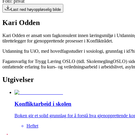
Foto: privat
Last ned høyoppløselig bilde
Kari Odden
Kari Odden er ansatt som fagkonsulent innen læringsmiljø i Utdanni
tilrettelegger for gjenopprettende prosesser i Konfliktrådet.
Utdanning fra UiO, med hovedfagsstudier i sosiologi, grunnfag i id?his
Fagansvarlig for Trygg Læring OSLO (tidl. SkolemeglingOSLO) siden 2
omfattende erfaring fra kurs- og veiledningsarbeid i arbeidslivet, asylm
Utgivelser
Konfliktarbeid i skolen
Boken gir et solid grunnlag for å forstå hva gjenopprettende ko
Heftet