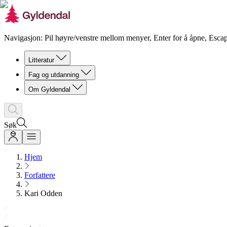
Navigasjon: Pil høyre/venstre mellom menyer, Enter for å åpne, Escap
Litteratur
Fag og utdanning
Om Gyldendal
Søk
Hjem
Forfattere
Kari Odden