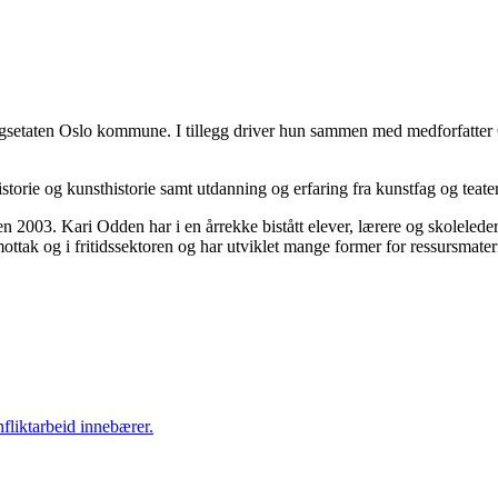
ngsetaten Oslo kommune. I tillegg driver hun sammen med medforfatter
torie og kunsthistorie samt utdanning og erfaring fra kunstfag og teater
003. Kari Odden har i en årrekke bistått elever, lærere og skoleleder
ottak og i fritidssektoren og har utviklet mange former for ressursmateri
nfliktarbeid innebærer.