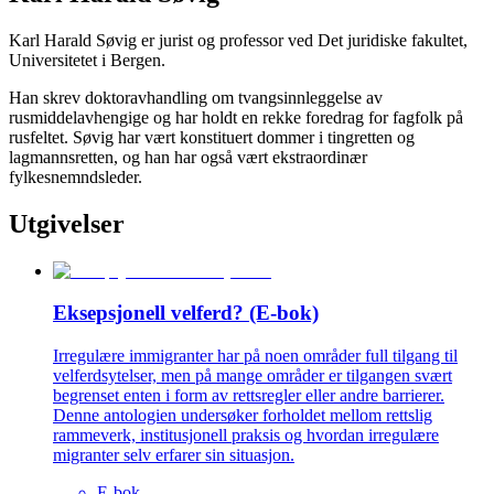
Karl Harald Søvig er jurist og professor ved Det juridiske fakultet,
Universitetet i Bergen.
Han skrev doktoravhandling om tvangsinnleggelse av
rusmiddelavhengige og har holdt en rekke foredrag for fagfolk på
rusfeltet. Søvig har vært konstituert dommer i tingretten og
lagmannsretten, og han har også vært ekstraordinær
fylkesnemndsleder.
Utgivelser
Eksepsjonell velferd? (E-bok)
Irregulære immigranter har på noen områder full tilgang til
velferdsytelser, men på mange områder er tilgangen svært
begrenset enten i form av rettsregler eller andre barrierer.
Denne antologien undersøker forholdet mellom rettslig
rammeverk, institusjonell praksis og hvordan irregulære
migranter selv erfarer sin situasjon.
E-bok