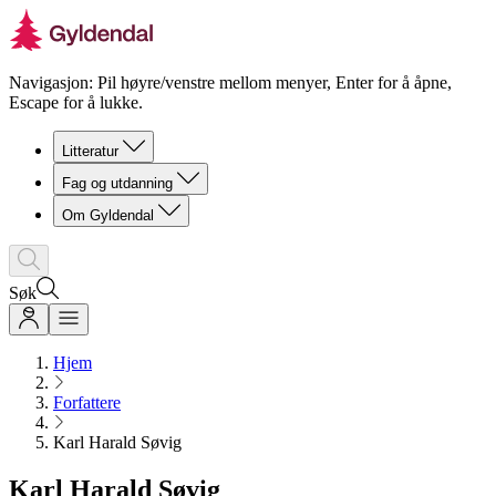
Navigasjon: Pil høyre/venstre mellom menyer, Enter for å åpne,
Escape for å lukke.
Litteratur
Fag og utdanning
Om Gyldendal
Søk
Hjem
Forfattere
Karl Harald Søvig
Karl Harald Søvig