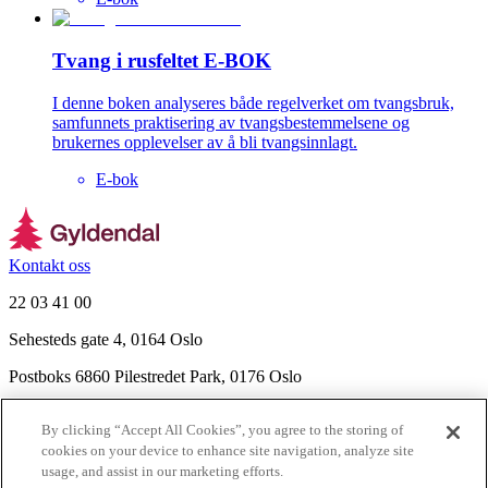
Tvang i rusfeltet E-BOK
I denne boken analyseres både regelverket om tvangsbruk,
samfunnets praktisering av tvangsbestemmelsene og
brukernes opplevelser av å bli tvangsinnlagt.
E-bok
Kontakt oss
22 03 41 00
Sehesteds gate 4, 0164 Oslo
Postboks 6860 Pilestredet Park, 0176 Oslo
Finn frem
By clicking “Accept All Cookies”, you agree to the storing of
Nyhetsbrev
cookies on your device to enhance site navigation, analyze site
Ledige stillinger
usage, and assist in our marketing efforts.