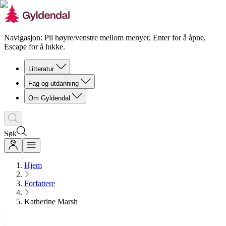
Navigasjon: Pil høyre/venstre mellom menyer, Enter for å åpne,
Escape for å lukke.
Litteratur
Fag og utdanning
Om Gyldendal
Søk
Hjem
Forfattere
Katherine Marsh