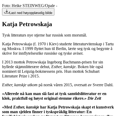
Foto: Heike STEINWEG/Opale -
Last ned høyoppløselig bilde
Katja Petrowskaja
Tysk litteraturs nye stjerne har russisk som morsmål.
Katja Petrowskaja (f. 1970 i Kiev) studerte litteraturvitenskap i Tartu
og Moskva. I 1999 flyttet hun til Berlin, lærte seg tysk og begynte å
skrive for innflytelsesrike russiske og tyske aviser.
I 2013 mottok Petrowskaja Ingeborg Bachmann-prisen for sin
hyllede skjønnlitterære debut,
Esther, kanskje
. Boken ble også
nominert til Leipzig-bokmessens pris. Hun mottok Schubart
Literature Prize i 2015.
Esther, kanskje utkom
på norsk våren 2015, oversatt av Sverre Dahl.
«Allerede nå kan man slå fast at tysk samtidslitteratur er en
klok, praktfull og høyst original stemme rikere.»
Die Zeit
«Med
Esther, kanskje
har Katja Petrowskaja skapt et kunstverk
som man sjelden finner i tyskspråklig litteratur: En