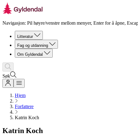
Navigasjon: Pil høyre/venstre mellom menyer, Enter for å åpne, Escap
Litteratur
Fag og utdanning
Om Gyldendal
Søk
Hjem
Forfattere
Katrin Koch
Katrin Koch