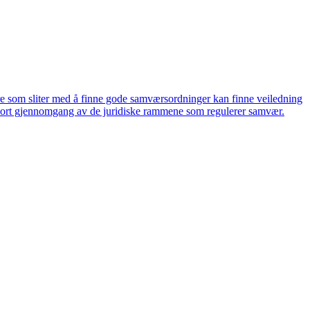
e som sliter med å finne gode samværsordninger kan finne veiledning
 kort gjennomgang av de juridiske rammene som regulerer samvær.