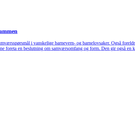
 sammen
amværsspørsmål i vanskelige barnevern- og barnelovsaker. Også foreldr
kunne foreta en beslutning om samværsomfang og form. Den gir også en