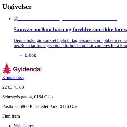
Utgivelser
Samvær mellom barn og foreldre som ikke bor
Denne boka gir konkret hjelp til fagpersoner som jobber med s
her.Boka tar for seg sentrale forhold som bør vurderes for å 
E-bok
Kontakt oss
22 03 41 00
Sehesteds gate 4, 0164 Oslo
Postboks 6860 Pilestredet Park, 0176 Oslo
Finn frem
Nyhetsbrev