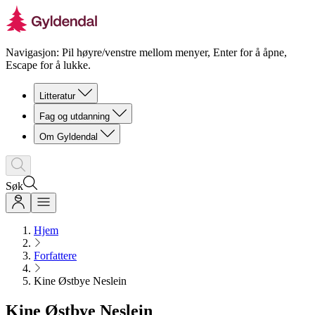
Navigasjon: Pil høyre/venstre mellom menyer, Enter for å åpne,
Escape for å lukke.
Litteratur
Fag og utdanning
Om Gyldendal
Søk
Hjem
Forfattere
Kine Østbye Neslein
Kine Østbye Neslein