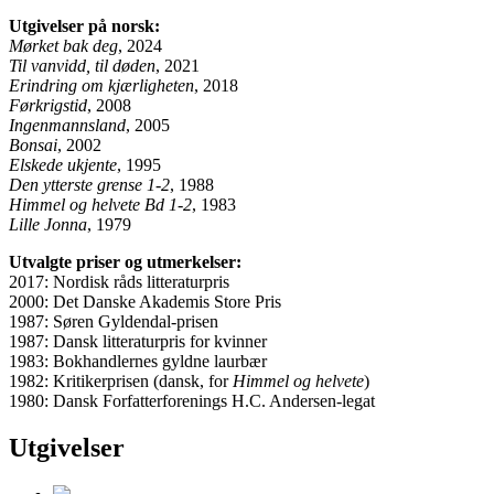
Utgivelser på norsk:
Mørket bak deg
, 2024
Til vanvidd, til døden
, 2021
Erindring om kjærligheten
, 2018
Førkrigstid
, 2008
Ingenmannsland
, 2005
Bonsai
, 2002
Elskede ukjente
, 1995
Den ytterste grense 1-2
, 1988
Himmel og helvete Bd 1-2
, 1983
Lille Jonna
, 1979
Utvalgte priser og utmerkelser:
2017: Nordisk råds litteraturpris
2000: Det Danske Akademis Store Pris
1987: Søren Gyldendal-prisen
1987: Dansk litteraturpris for kvinner
1983: Bokhandlernes gyldne laurbær
1982: Kritikerprisen (dansk, for
Himmel og helvete
)
1980: Dansk Forfatterforenings H.C. Andersen-legat
Utgivelser