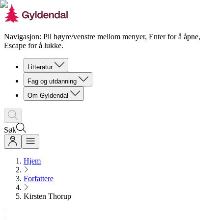
Navigasjon: Pil høyre/venstre mellom menyer, Enter for å åpne,
Escape for å lukke.
Litteratur
Fag og utdanning
Om Gyldendal
Søk
Hjem
Forfattere
Kirsten Thorup