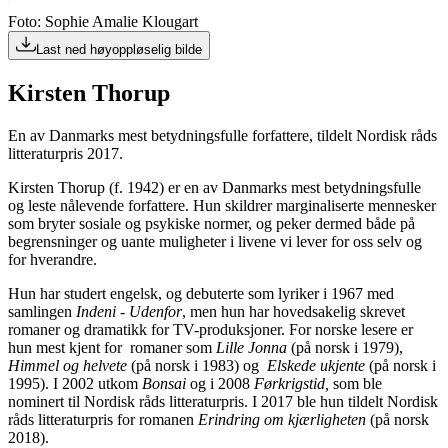
Foto: Sophie Amalie Klougart
Last ned høyoppløselig bilde
Kirsten Thorup
En av Danmarks mest betydningsfulle forfattere, tildelt Nordisk råds
litteraturpris 2017.
Kirsten Thorup (f. 1942) er en av Danmarks mest betydningsfulle
og leste nålevende forfattere. Hun skildrer marginaliserte mennesker
som bryter sosiale og psykiske normer, og peker dermed både på
begrensninger og uante muligheter i livene vi lever for oss selv og
for hverandre.
Hun har studert engelsk, og debuterte som lyriker i 1967 med
samlingen
Indeni - Udenfor
, men hun har hovedsakelig skrevet
romaner og dramatikk for TV-produksjoner. For norske lesere er
hun mest kjent for romaner som
Lille Jonna
(på norsk i 1979),
Himmel og helvete
(på norsk i 1983) og
Elskede ukjente
(på norsk i
1995). I 2002 utkom
Bonsai
og i 2008
Førkrigstid,
som ble
nominert til Nordisk råds litteraturpris. I 2017 ble hun tildelt Nordisk
råds litteraturpris for romanen
Erindring om kjærligheten
(på norsk
2018).