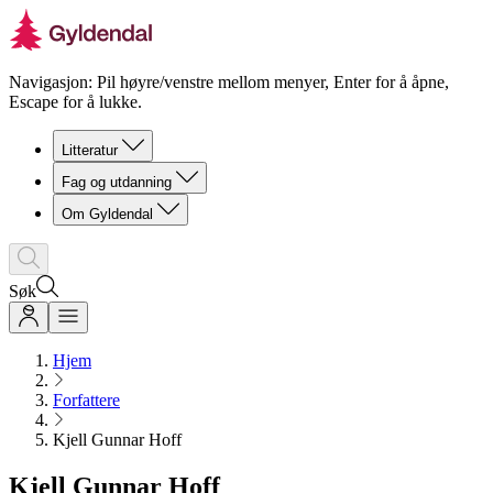
Navigasjon: Pil høyre/venstre mellom menyer, Enter for å åpne,
Escape for å lukke.
Litteratur
Fag og utdanning
Om Gyldendal
Søk
Hjem
Forfattere
Kjell Gunnar Hoff
Kjell Gunnar Hoff