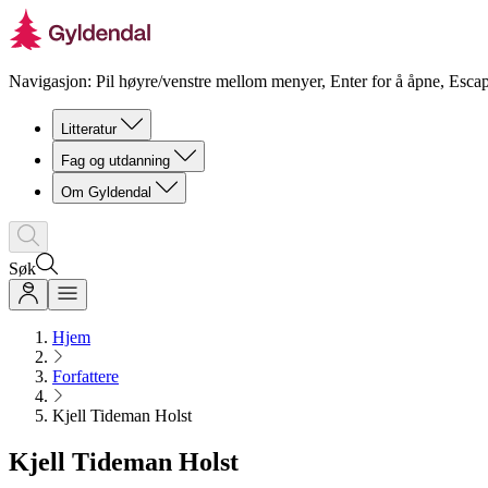
Navigasjon: Pil høyre/venstre mellom menyer, Enter for å åpne, Escap
Litteratur
Fag og utdanning
Om Gyldendal
Søk
Hjem
Forfattere
Kjell Tideman Holst
Kjell Tideman Holst