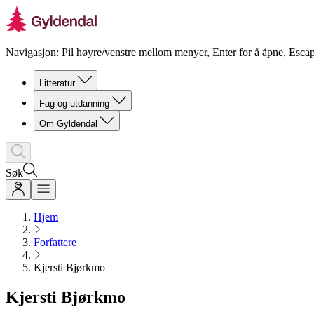
Navigasjon: Pil høyre/venstre mellom menyer, Enter for å åpne, Escap
Litteratur
Fag og utdanning
Om Gyldendal
Søk
Hjem
Forfattere
Kjersti Bjørkmo
Kjersti Bjørkmo