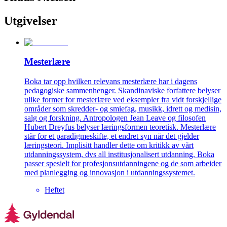
Utgivelser
Mesterlære
Boka tar opp hvilken relevans mesterlære har i dagens
pedagogiske sammenhenger. Skandinaviske forfattere belyser
ulike former for mesterlære ved eksempler fra vidt forskjellige
områder som skredder- og smiefag, musikk, idrett og medisin,
salg og forskning. Antropologen Jean Leave og filosofen
Hubert Dreyfus belyser læringsformen teoretisk. Mesterlære
står for et paradigmeskifte, et endret syn når det gjelder
læringsteori. Implisitt handler dette om kritikk av vårt
utdanningssystem, dvs all institusjonalisert utdanning. Boka
passer spesielt for profesjonsutdanningene og de som arbeider
med planlegging og innovasjon i utdanningssystemet.
Heftet