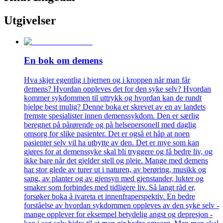
Utgivelser
En bok om demens
Hva skjer egentlig i hjernen og i kroppen når man får
demens? Hvordan oppleves det for den syke selv? Hvordan
kommer sykdommen til uttrykk og hvordan kan de rundt
hjelpe best mulig? Denne boka er skrevet av en av landets
fremste spesialister innen demenssykdom. Den er særlig
beregnet på pårørende og på helsepersonell med daglig
omsorg for slike pasienter. Det er også et håp at noen
pasienter selv vil ha utbytte av den. Det er mye som kan
gjøres for at demenssyke skal bli tryggere og få bedre liv, og
ikke bare når det gjelder stell og pleie. Mange med demens
har stor glede av turer ut i naturen, av berøring, musikk og
sang, av planter og av gjensyn med gjenstander, lukter og
smaker som forbindes med tidligere liv. Så langt råd er,
forsøker boka å ivareta et innenfraperspektiv. En bedre
forståelse av hvordan sykdommen oppleves av den syke selv -
mange opplever for eksempel betydelig angst og depresjon -