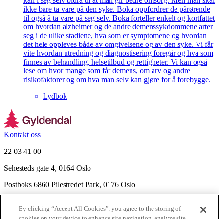
kan i seg selv bidra til at man gir bedre omsorg. Men man skal
ikke bare ta vare på den syke. Boka oppfordrer de pårørende
til også å ta vare på seg selv. Boka forteller enkelt og kortfattet
om hvordan alzheimer og de andre demenssykdommene arter
seg i de ulike stadiene, hva som er symptomene og hvordan
det hele oppleves både av omgivelsene og av den syke. Vi får
vite hvordan utredning og diagnostisering foregår og hva som
finnes av behandling, helsetilbud og rettigheter. Vi kan også
lese om hvor mange som får demens, om arv og andre
risikofaktorer og om hva man selv kan gjøre for å forebygge.
Lydbok
Kontakt oss
22 03 41 00
Sehesteds gate 4, 0164 Oslo
Postboks 6860 Pilestredet Park, 0176 Oslo
Finn frem
By clicking “Accept All Cookies”, you agree to the storing of
Nyhetsbrev
cookies on your device to enhance site navigation, analyze site