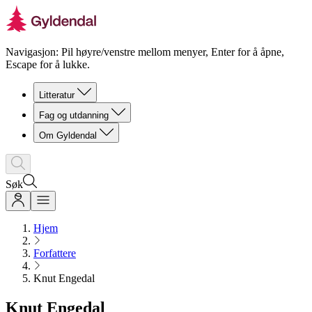
Navigasjon: Pil høyre/venstre mellom menyer, Enter for å åpne,
Escape for å lukke.
Litteratur
Fag og utdanning
Om Gyldendal
Søk
Hjem
Forfattere
Knut Engedal
Knut Engedal