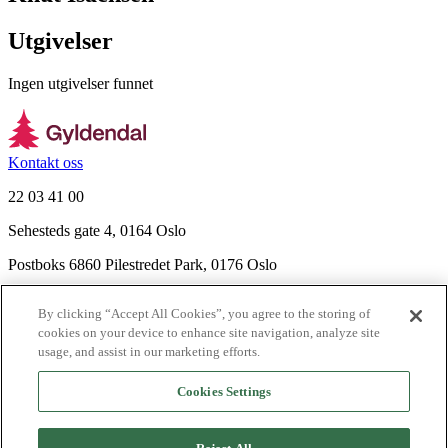
Utgivelser
Ingen utgivelser funnet
Kontakt oss
22 03 41 00
Sehesteds gate 4, 0164 Oslo
Postboks 6860 Pilestredet Park, 0176 Oslo
Finn frem
By clicking “Accept All Cookies”, you agree to the storing of
Nyhetsbrev
cookies on your device to enhance site navigation, analyze site
Ledige stillinger
usage, and assist in our marketing efforts.
Send inn manus
Cookies Settings
Om Gyldendal
Support