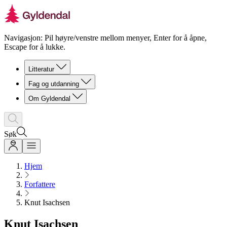
Navigasjon: Pil høyre/venstre mellom menyer, Enter for å åpne,
Escape for å lukke.
Litteratur
Fag og utdanning
Om Gyldendal
Søk
Hjem
Forfattere
Knut Isachsen
Knut Isachsen