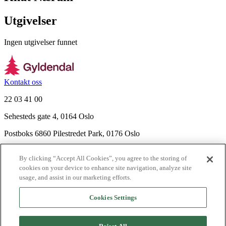
Utgivelser
Ingen utgivelser funnet
Kontakt oss
22 03 41 00
Sehesteds gate 4, 0164 Oslo
Postboks 6860 Pilestredet Park, 0176 Oslo
Finn frem
By clicking “Accept All Cookies”, you agree to the storing of
Nyhetsbrev
cookies on your device to enhance site navigation, analyze site
Ledige stillinger
usage, and assist in our marketing efforts.
Send inn manus
Cookies Settings
Om Gyldendal
Support