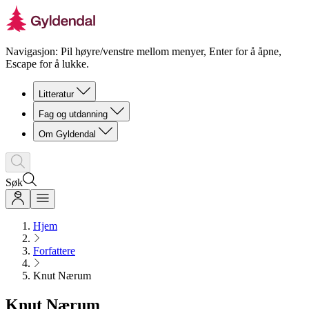
Navigasjon: Pil høyre/venstre mellom menyer, Enter for å åpne,
Escape for å lukke.
Litteratur
Fag og utdanning
Om Gyldendal
Søk
Hjem
Forfattere
Knut Nærum
Knut Nærum