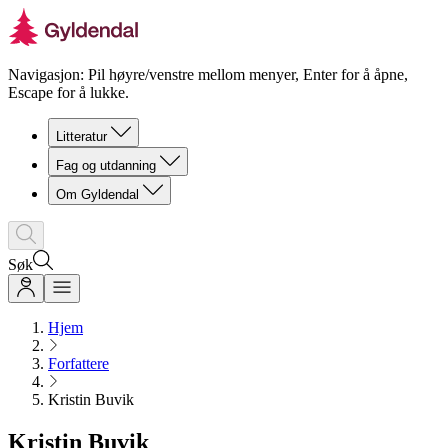
Navigasjon: Pil høyre/venstre mellom menyer, Enter for å åpne,
Escape for å lukke.
Litteratur
Fag og utdanning
Om Gyldendal
Søk
Hjem
Forfattere
Kristin Buvik
Kristin Buvik