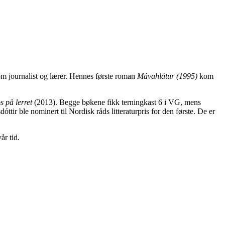
som journalist og lærer. Hennes første roman
Mávahlátur (1995)
kom
s på lerret
(2013). Begge bøkene fikk terningkast 6 i VG, mens
ir ble nominert til Nordisk råds litteraturpris for den første. De er
år tid.