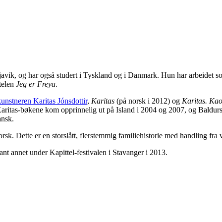
ykjavik, og har også studert i Tyskland og i Danmark. Hun har arbeidet 
telen
Jeg er Freya
.
nstneren Karitas Jónsdottir
,
Karitas
(på norsk i 2012) og
Karitas. Kao
ritas-bøkene kom opprinnelig ut på Island i 2004 og 2007, og Baldursdótt
ansk.
orsk. Dette er en storslått, flerstemmig familiehistorie med handling fra v
ant annet under Kapittel-festivalen i Stavanger i 2013.