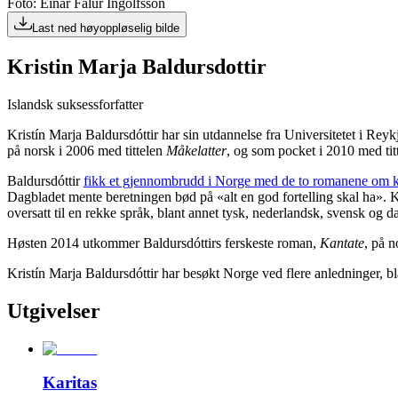
Foto: Einar Falur Ingólfsson
Last ned høyoppløselig bilde
Kristin Marja Baldursdottir
Islandsk suksessforfatter
Kristín Marja Baldursdóttir har sin utdannelse fra Universitetet i Re
på norsk i 2006 med tittelen
Måkelatter
, og som pocket i 2010 med tit
Baldursdóttir
fikk et gjennombrudd i Norge med de to romanene om ku
Dagbladet mente beretningen bød på «alt en god fortelling skal ha». Ka
oversatt til en rekke språk, blant annet tysk, nederlandsk, svensk og d
Høsten 2014 utkommer Baldursdóttirs ferskeste roman,
Kantate
, på n
Kristín Marja Baldursdóttir har besøkt Norge ved flere anledninger, bl
Utgivelser
Karitas