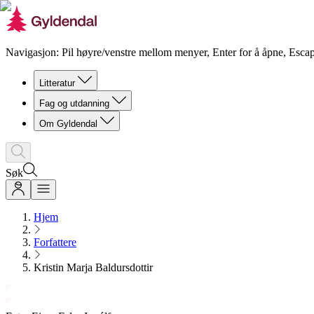
Navigasjon: Pil høyre/venstre mellom menyer, Enter for å åpne, Escap
Litteratur
Fag og utdanning
Om Gyldendal
Søk
Hjem
Forfattere
Kristin Marja Baldursdottir