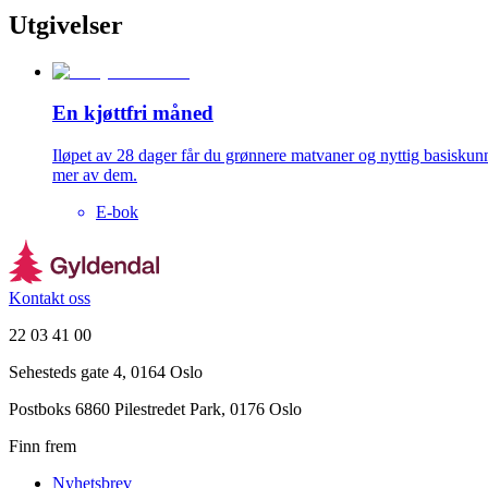
Utgivelser
En kjøttfri måned
Iløpet av 28 dager får du grønnere matvaner og nyttig basiskunns
mer av dem.
E-bok
Kontakt oss
22 03 41 00
Sehesteds gate 4, 0164 Oslo
Postboks 6860 Pilestredet Park, 0176 Oslo
Finn frem
Nyhetsbrev