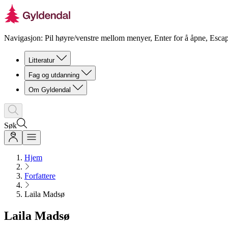
Navigasjon: Pil høyre/venstre mellom menyer, Enter for å åpne, Escap
Litteratur
Fag og utdanning
Om Gyldendal
Søk
Hjem
Forfattere
Laila Madsø
Laila Madsø